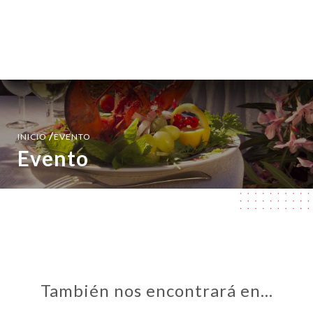
ES
MENÚ
/
INICIO
EVENTO
Evento
También nos encontrará en…