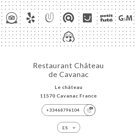
CIO
ERVA
Restaurant Château
ERÍA
de Cavanac
EÑA
Le château
NÚ
11570 Cavanac France
ACTO
+33468796104
ES