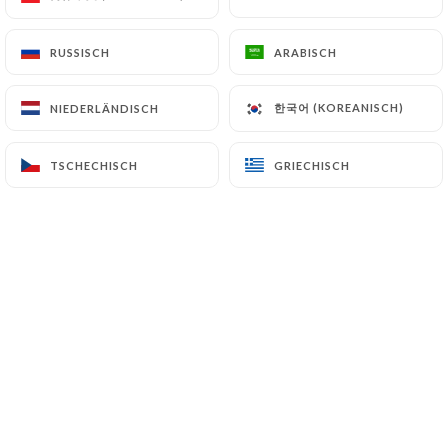
RUSSISCH
RUSSISCH
ARABISCH
ARABISCH
Le Restaurant vous ouvre ses portes
dans les anciennes écuries du château
한국어 (KOREANISCH)
한국어 (KOREANISCH)
NIEDERLÄNDISCH
NIEDERLÄNDISCH
où les murs portent encore les vestiges
du passé.
TSCHECHISCH
TSCHECHISCH
GRIECHISCH
GRIECHISCH
Râteliers et mangeoires ont conservé le
nom des chevaux : Bijou, Figaro, Pola.
Dans une atmosphère chaleureuse vous
aurez le plaisir de goûter la cuisine du
terroir, élaborée par le chef et le
propriétaire des lieux : cochon de lait
au miel, escargots à la carcassonnaise,
écrevisses, foie gras poêlé à la figue,