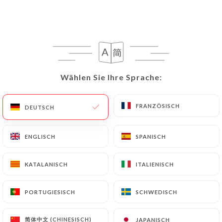
Cavanac
2860 BEWERTUNG
RESTAURANT TRADITIONNEL
Le Château
Wählen Sie Ihre Sprache:
Wählen Sie Ihre Sprache:
11570 Cavanac France
FRANZÖSISCH
FRANZÖSISCH
DEUTSCH
DEUTSCH
ENGLISCH
ENGLISCH
SPANISCH
SPANISCH
KATALANISCH
KATALANISCH
ITALIENISCH
ITALIENISCH
PORTUGIESISCH
PORTUGIESISCH
SCHWEDISCH
SCHWEDISCH
Über uns
简体中文 (CHINESISCH)
简体中文 (CHINESISCH)
JAPANISCH
JAPANISCH