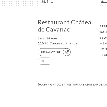
auf …
Restaurant Château
STA
de Cavanac
GAL
BEW
Le château
11570 Cavanac France
MEN
KON
+33468796104
REC
DE
© COPYRIGHT 2026 – RESTAURANT CHÂTEAU DE CA