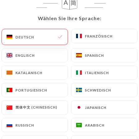
DE
MENÜ
Wählen Sie Ihre Sprache:
Wählen Sie Ihre Sprache:
FRANZÖSISCH
FRANZÖSISCH
DEUTSCH
DEUTSCH
ENGLISCH
ENGLISCH
SPANISCH
SPANISCH
/
START
KONTAKT
Kontakt
KATALANISCH
KATALANISCH
ITALIENISCH
ITALIENISCH
PORTUGIESISCH
PORTUGIESISCH
SCHWEDISCH
SCHWEDISCH
简体中文 (CHINESISCH)
简体中文 (CHINESISCH)
JAPANISCH
JAPANISCH
RUSSISCH
RUSSISCH
ARABISCH
ARABISCH
Restaurant Château de