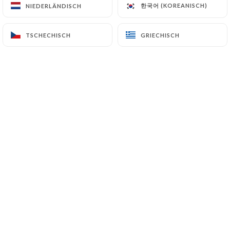
Cavanac
한국어 (KOREANISCH)
한국어 (KOREANISCH)
NIEDERLÄNDISCH
NIEDERLÄNDISCH
Le château
TSCHECHISCH
TSCHECHISCH
GRIECHISCH
GRIECHISCH
11570 Cavanac France
+33468796104
Name
E-Mail